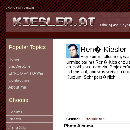
skip to main content
Popular Topics
Ren� Kiesler
Hier kommt alles rein, wa
Home
unmittelbar mit Ren� Kiesler zu t
phpWebSite
es Hobbies allgemein, Projekterf
Lebenslauf, und was weis ich noch
EPROG @ TU-Wien
Kurzum: Sehr pers�nlich!
Contact me
About me
Choose
Forums
Photos
Children:
Berufliches
Photo Albums
u
J
mp Site