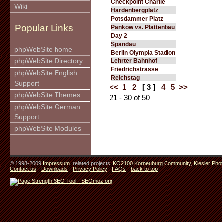
Checkpoint Charlie
Wiki
Hardenbergplatz
Potsdammer Platz
Popular Links
Pankow vs. Plattenbau
Day 2
Spandau
phpWebSite home
Berlin Olympia Stadion
phpWebSite Directory
Lehrter Bahnhof
Friedrichstrasse
phpWebSite English
Reichstag
Support
<<
1
2
[ 3 ]
4
5
>>
phpWebSite Themes
21 - 30 of 50
phpWebSite German
Support
phpWebSite Modules
© 1998-2009
Impressum
. related projects:
KO2100 Korneuburg Community
,
Kiesler Pho
Contact us
-
Downloads
-
Privacy Policy
-
FAQs
-
back to top