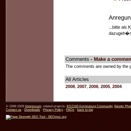
Anregun
...bitte al
dazugeh�re
Comments
-
Make a commen
The comments are owned by the pos
All Articles
2008
,
2007
,
2006
,
2005
,
2004
© 1998-2009
Impressum
. related projects:
KO2100 Korneuburg Community
,
Kiesler Pho
Contact us
-
Downloads
-
Privacy Policy
-
FAQs
-
back to top