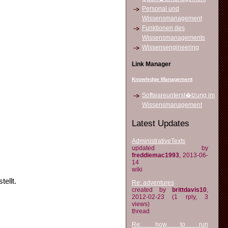
Personal und
Wissensmanagement
Funktionen des
Wissensmanagements
Wissensengineering
Link Manager
Knowledge Management
Softwareunterst�tzung im
Wissensmanagement
Latest Updates
AdministrativeTexts
updated by
freddiemac1993
, 2013-06-
14
wiki
ellt.
Re: adventures
created by
brittdavis10
,
2012-02-23 (1 rply, 3
views)
thread
Re: how to run