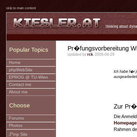
skip to main content
Pr�fungsvorbereitung 
Popular Topics
updated by
rck
, 2008-04-29
Home
phpWebSite
Ich habe f�r 
ausgearbeitete
EPROG @ TU-Wien
Contact me
About me
Choose
Zur Pr�
Die Anmeld
Forums
Homepage 
Photos
Rahmen der
u
J
mp Site