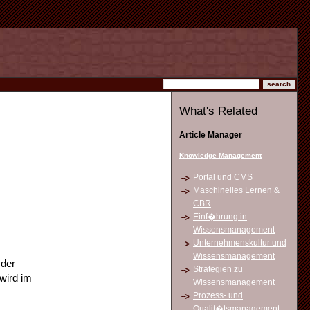
What's Related
Article Manager
Knowledge Management
Portal und CMS
Maschinelles Lernen &
CBR
Einf�hrung in
Wissensmanagement
Unternehmenskultur und
Wissensmanagement
 der
Strategien zu
wird im
Wissensmanagement
Prozess- und
Qualit�tsmanagement