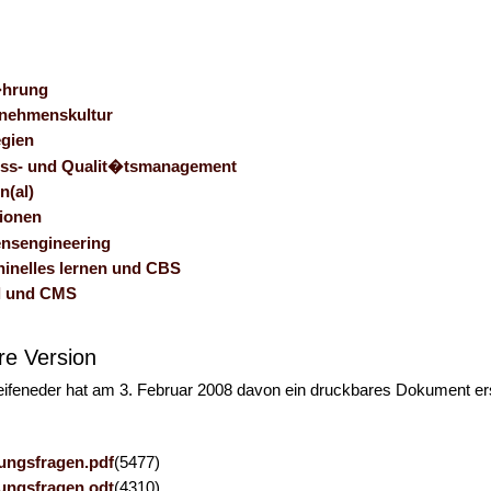
�hrung
nehmenskultur
egien
ss- und Qualit�tsmanagement
n(al)
ionen
nsengineering
inelles lernen und CBS
l und CMS
re Version
ifeneder hat am 3. Februar 2008 davon ein druckbares Dokument erst
ungsfragen.pdf
(5477)
ungsfragen.odt
(4310)