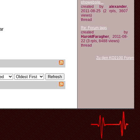
phpwebsite...
created by
alexander
,
2011-08-25 (2 rpls, 3607
views)
thread
Re: Forum tags
ar
created by
HaroldFaragher
, 2011-08-
22 (3 rpls, 8488 views)
thread
Zu den KO2100 Foren