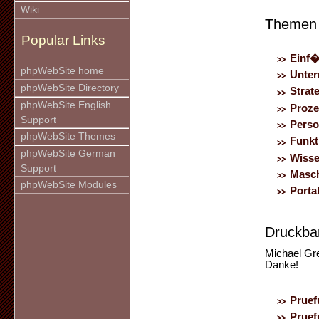
Wiki
Themen
Popular Links
Einf
phpWebSite home
Unter
phpWebSite Directory
Strat
phpWebSite English
Proze
Support
Perso
phpWebSite Themes
Funkt
phpWebSite German
Wisse
Support
Masch
phpWebSite Modules
Porta
Druckba
Michael Gre
Danke!
Pruef
Pruef